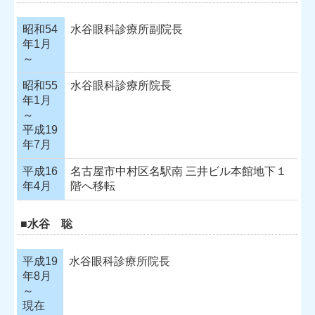
昭和54
水谷眼科診療所副院長
年1月
～
昭和55
水谷眼科診療所院長
年1月
～
平成19
年7月
平成16
名古屋市中村区名駅南 三井ビル本館地下１
年4月
階へ移転
■水谷 聡
平成19
水谷眼科診療所院長
年8月
～
現在