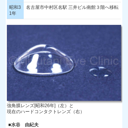
昭和3
名古屋市中村区名駅 三井ビル南館３階へ移転
目の病気・治療
1年
緑内障検査・治療
円錐角膜
コンタクトレンズについて
カラーコンタクトによるトラブル
老眼を疑うその前に
二次検診のご案内
施設基準
プライバシーポリシー
強角膜レンズ[昭和26年]（左）と
現在のハードコンタクトレンズ（右）
■水谷 由紀夫