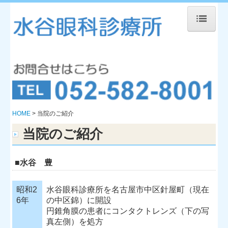
HOME
当院のご紹介
院長紹介
診療内容
HOME
当院のご紹介
治療方針
当院のご紹介
診療時間
■水谷 豊
Web診療予約
アクセスマップ
昭和2
水谷眼科診療所を名古屋市中区針屋町（現在
6年
の中区錦）に開設
院内紹介
円錐角膜の患者にコンタクトレンズ（下の写
真左側）を処方
お知らせ・診療カレンダー