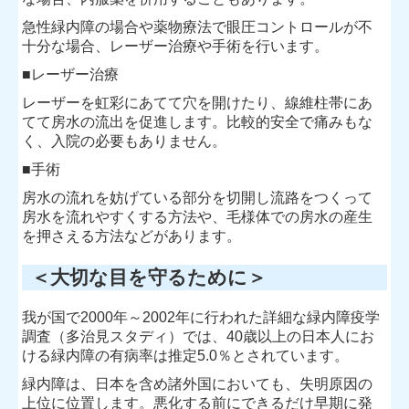
急性緑内障の場合や薬物療法で眼圧コントロールが不
十分な場合、レーザー治療や手術を行います。
■レーザー治療
レーザーを虹彩にあてて穴を開けたり、線維柱帯にあ
てて房水の流出を促進します。比較的安全で痛みもな
く、入院の必要もありません。
■手術
房水の流れを妨げている部分を切開し流路をつくって
房水を流れやすくする方法や、毛様体での房水の産生
を押さえる方法などがあります。
＜大切な目を守るために＞
我が国で2000年～2002年に行われた詳細な緑内障疫学
調査（多治見スタディ）では、40歳以上の日本人にお
ける緑内障の有病率は推定5.0％とされています。
緑内障は、日本を含め諸外国においても、失明原因の
上位に位置します。悪化する前にできるだけ早期に発