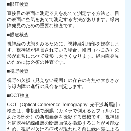
■眼圧検査
直接目の表面に測定器具をあてて測定する方法と、目
の表面に空気をあてて測定する方法があります。緑内
障発見のための重要な検査です。
■眼底検査
視神経の状態をみるために、視神経乳頭部を観察しま
す。視神経が障害されている場合、陥凹（へこみ）の
形が正常に比べて変形し大きくなります。緑内障発見
のためには必須の検査です。
■視野検査
視野の欠損（見えない範囲）の存在の有無や大きさか
ら緑内障の進行の具合を判定します。
■OCT検査
OCT（Optical Coherence Tomography: 光干渉断層計）
検査は、非接触で網膜（カメラで例えるとフィルムに
あたる部分）の断層画像を撮影する機械です。視神経
と網膜神経線維層の断層画像を撮影することが可能な
ため、視野が欠ける症状が現われる前に緑内障による