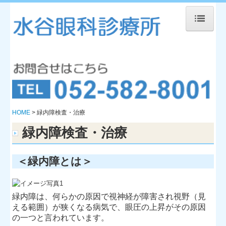
HOME
当院のご紹介
院長紹介
診療内容
HOME
緑内障検査・治療
治療方針
緑内障検査・治療
診療時間
＜緑内障とは＞
Web診療予約
アクセスマップ
緑内障は、何らかの原因で視神経が障害され視野（見
院内紹介
える範囲）が狭くなる病気で、眼圧の上昇がその原因
の一つと言われています。
お知らせ・診療カレンダー