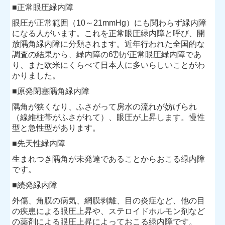
■正常眼圧緑内障
眼圧が正常範囲（10～21mmHg）にも関わらず緑内障
になる人がいます。これを正常眼圧緑内障と呼び、開
放隅角緑内障に分類されます。近年行われた全国的な
調査の結果から、緑内障の6割が正常眼圧緑内障であ
り、また欧米にくらべて日本人に多いらしいことがわ
かりました。
■原発閉塞隅角緑内障
隅角が狭くなり、ふさがって房水の流れが妨げられ
（線維柱帯がふさがれて）、眼圧が上昇します。慢性
型と急性型があります。
■先天性緑内障
生まれつき隅角が未発達であることからおこる緑内障
です。
■続発緑内障
外傷、角膜の病気、網膜剥離、目の炎症など、他の目
の疾患による眼圧上昇や、ステロイドホルモン剤など
の薬剤による眼圧上昇によっておこる緑内障です。