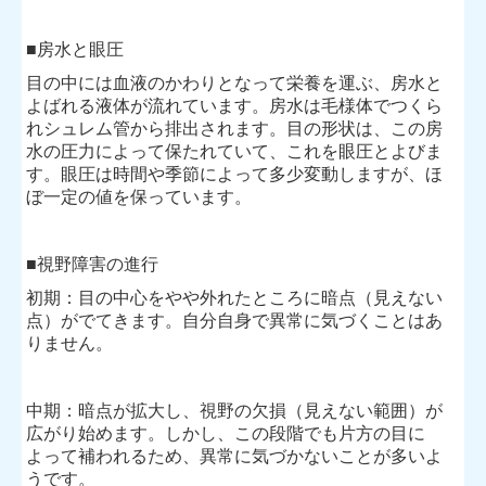
目の病気・治療
■房水と眼圧
緑内障検査・治療
目の中には血液のかわりとなって栄養を運ぶ、房水と
よばれる液体が流れています。房水は毛様体でつくら
円錐角膜
れシュレム管から排出されます。目の形状は、この房
水の圧力によって保たれていて、これを眼圧とよびま
コンタクトレンズについて
す。眼圧は時間や季節によって多少変動しますが、ほ
ぼ一定の値を保っています。
カラーコンタクトによるトラブル
老眼を疑うその前に
■視野障害の進行
二次検診のご案内
初期：目の中心をやや外れたところに暗点（見えない
点）がでてきます。自分自身で異常に気づくことはあ
施設基準
りません。
プライバシーポリシー
中期：暗点が拡大し、視野の欠損（見えない範囲）が
広がり始めます。しかし、この段階でも片方の目に
よって補われるため、異常に気づかないことが多いよ
うです。